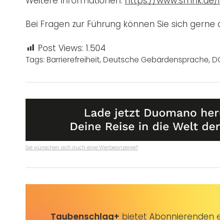
Weitere Informationen:
https://www.smnk.de/i
Bei Fragen zur Führung können Sie sich gerne
Post Views:
1.504
Tags:
Barrierefreiheit
,
Deutsche Gebärdensprache
,
D
Sie wünschen sich auch eine Werbeanzeige?
Taubenschlag+
bietet Abonnierenden ex