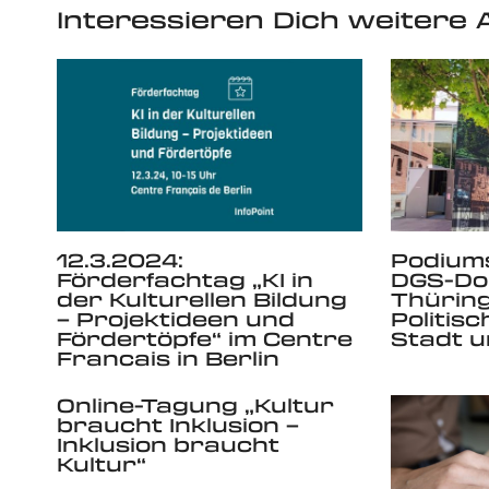
Interessieren Dich weitere A
12.3.2024:
Podiums
Förderfachtag „KI in
DGS-Do
der Kulturellen Bildung
Thüring
– Projektideen und
Politisc
Fördertöpfe“ im Centre
Stadt 
Francais in Berlin
Online-Tagung „Kultur
braucht Inklusion –
Inklusion braucht
Kultur“