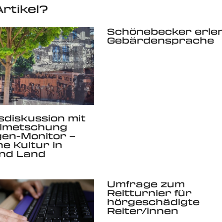
rtikel?
Schönebecker erle
Gebärdensprache
diskussion mit
lmetschung
en-Monitor –
he Kultur in
und Land
Umfrage zum
Reitturnier für
hörgeschädigte
Reiter/innen