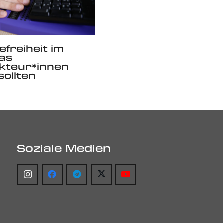
efreiheit im
as
kteur*innen
sollten
Soziale Medien