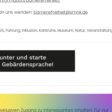
nformation/barrierefreiheit/
 an uns wenden:
barrierefreiheit@smnk.de
GS
,
Führung
,
Inklusion
,
Karlsruhe
,
Museum
,
Natur
,
Veranstaltun
klusiven Zugang zu interessanten Inhalten. Für nur