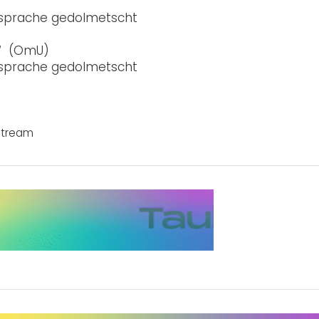
nsprache gedolmetscht
“ (OmU)
nsprache gedolmetscht
Stream