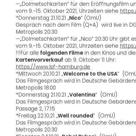
—„Dolmetschkarten“ für den Eröffnungsfilm um 
vom 9.-15. Oktober 2021, Uhrzeiten siehe
https
*Donnerstag 21.10.21 „
Nico
“ (OmU)
Gespräch nach dem Film (Q+A) wird live in 
Metropolis 20:30
—„Dolmetschkarten“ für „Nico“ 20:30 Uhr gibt e
vom 9.-15. Oktober 2021, Uhrzeiten siehe
https
!!!Für alle
folgenden Filme
in den Kinos und die 
Kartenvorverkauf
ab 9. Oktober 11 Uhr:
https://www.lsf-hamburg.de
*Mittwoch 20.10.21 „
Welcome to the USA
“ (Om
Das Filmgespräch wird in Deutsche Gebärde
Metropolis 18:00
*Donnerstag 21.10.21 „
Valentina
“ (OmU)
Das Filmgespräch wird in Deutsche Gebärde
Passage 2, 17:15
*Freitag 22.10.21 „
Well rounded
“ (OmU)
Das Filmgespräch wird in Deutsche Gebärde
Metropolis 20:30