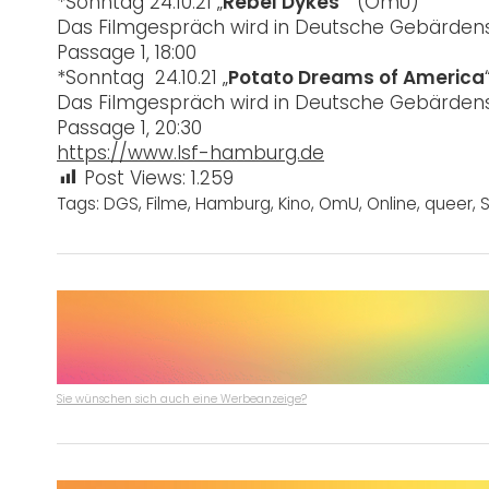
*Sonntag 24.10.21 „
Rebel Dykes
“ (OmU)
Das Filmgespräch wird in Deutsche Gebärde
Passage 1, 18:00
*Sonntag 24.10.21 „
Potato Dreams of America
Das Filmgespräch wird in Deutsche Gebärde
Passage 1, 20:30
https://www.lsf-hamburg.de
Post Views:
1.259
Tags:
DGS
,
Filme
,
Hamburg
,
Kino
,
OmU
,
Online
,
queer
,
Sie wünschen sich auch eine Werbeanzeige?