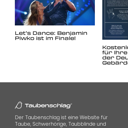
Let’s Dance: Benjamin
Piwko ist im Finale!
Kosten
für Ihr
der De
Gebärd
Der Taubenschlag ist eine Website für
Taube, Schwerhörige, Taubblinde und