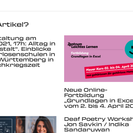
rtikel?
taltung am
21, 17h: Alltag in
talt“. Einblicke
rlosenschulen in
Württemberg in
hkriegszeit
Neue Online-
Fortbildung
„Grundlagen in Exce
vom 2. bis 4. April 2
Deaf Poetry Worksh
Jon Savkin / Indika
Sandaruwan