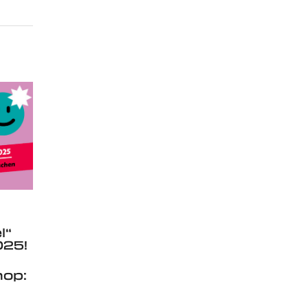
l“
025!
op: