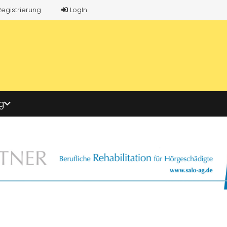
Registrierung
LogIn
g