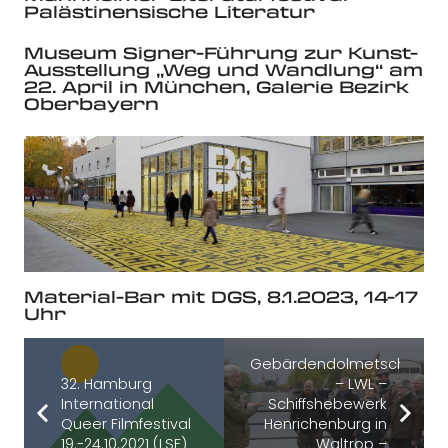
Palästinensische Literatur
Museum Signer-Führung zur Kunst-
Ausstellung „Weg und Wandlung“ am
22. April in München, Galerie Bezirk
Oberbayern
Material-Bar mit DGS, 8.1.2023, 14-17
Uhr
Gebärdendolmetscherfüh
32. Hamburg
– LWL –
International
Schiffshebewerk
Queer Filmfestival
Henrichenburg in
19.-24.10.2021 (LSF)
Waltrop –