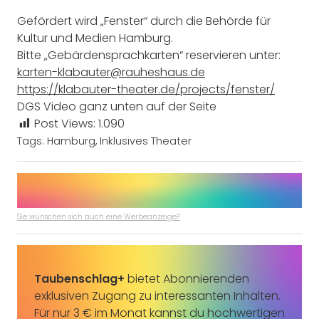
Gefördert wird „Fenster“ durch die Behörde für
Kultur und Medien Hamburg.
Bitte „Gebärdensprachkarten“ reservieren unter:
karten-klabauter@rauheshaus.de
https://klabauter-theater.de/projects/fenster/
DGS Video ganz unten auf der Seite
Post Views:
1.090
Tags:
Hamburg
,
Inklusives Theater
Sie wünschen sich auch eine Werbeanzeige?
Taubenschlag+
bietet Abonnierenden
exklusiven Zugang zu interessanten Inhalten.
Für nur 3 € im Monat kannst du hochwertigen