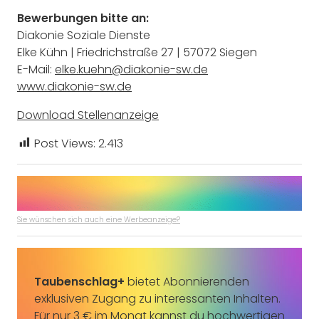
Bewerbungen bitte an:
Diakonie Soziale Dienste
Elke Kühn | Friedrichstraße 27 | 57072 Siegen
E-Mail:
elke.kuehn@diakonie-sw.de
www.diakonie-sw.de
Download Stellenanzeige
Post Views:
2.413
Sie wünschen sich auch eine Werbeanzeige?
Taubenschlag+
bietet Abonnierenden
exklusiven Zugang zu interessanten Inhalten.
Für nur 3 € im Monat kannst du hochwertigen