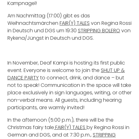
Kampnagel!
Am Nachmittag (17:00) gibt es das
Weihnachtsmärchen
FAIR(Y) TALES
von Regina Rossi
in Deutsch und DGS um 19:30
STRIPPING BOLERO
von
Rykena/Jüngst in Deutsch und DGS.
In November, Deaf Kampi is hosting its first public
event. Everyone is welcome to join the
SHUT UP &
DANCE PARTY
to connect, drink, and dance – but
not to speak! Communication in the space will take
place exclusively in sign languages, writing, or other
non-verbal means. All guests, including hearing
participants, are warmly invited!
In the afternoon (5:00 p.m.), there will be the
Christmas fairy tale
FAIR(Y) TALES
by Regina Rossi in
German and DGS, and at 7:30 p.m.,
STRIPPING