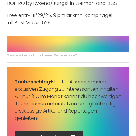
BOLERO
by Rykena/Jüngst in German and DGS.
Free entry! 11/29/25, 9 pm at kmh, Kampnagel!
Post Views:
528
Sie wünschen sich auch eine Werbeanzeige?
Taubenschlag+
bietet Abonnierenden
exklusiven Zugang zu interessanten Inhalten.
Für nur 3 € im Monat kannst du hochwertigen
Journalismus unterstützen und gleichzeitig
erstklassige Artikel und Reportagen
genießen!