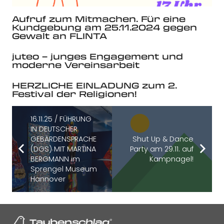
Aufruf zum Mitmachen. Für eine
Kundgebung am 25.11.2024 gegen
Gewalt an FLINTA
juteo – junges Engagement und
moderne Vereinsarbeit
HERZLICHE EINLADUNG zum 2.
Festival der Religionen!
16.11.25 / FÜHRUNG
IN DEUTSCHER
GEBÄRDENSPRACHE
Shut Up & Dance
(DGS) MIT MARTINA
Party am 29.11. auf
BERGMANN im
Kampnagel!
Sprengel Museum
Hannover