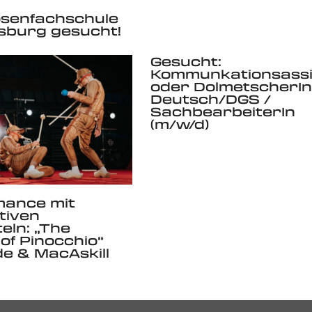
osenfachschule
sburg gesucht!
Gesucht:
Kommunkationsassi
oder DolmetscherIn
Deutsch/DGS /
SachbearbeiterIn
(m/w/d)
mance mit
tiven
eln: „The
of Pinocchio“
e & MacAskill