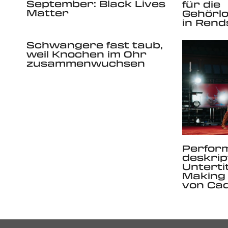
September: Black Lives
für die
Matter
Gehörl
in Rend
Schwangere fast taub,
weil Knochen im Ohr
zusammenwuchsen
Perfor
deskrip
Untertit
Making 
von Cad