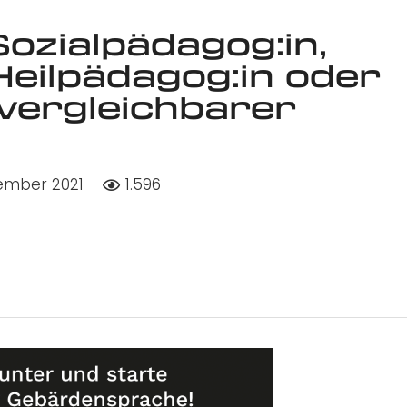
ozialpädagog:in,
 Heilpädagog:in oder
 vergleichbarer
zember 2021
1.596