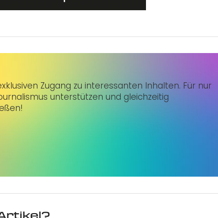
klusiven Zugang zu interessanten Inhalten. Für nur
urnalismus unterstützen und gleichzeitig
ießen!
Artikel?