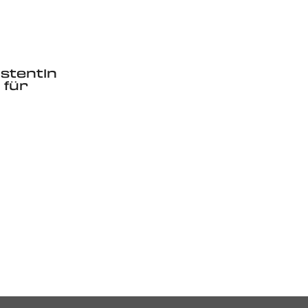
stentIn
 für