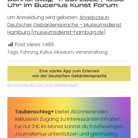
Uhr im Bucerius Kunst Forum
Um Anmeldung wird gebeten:
Angebote in
Deutscher Gebärdensprache – Museumsdienst
Hamburg (museumsdienst-hamburg.de)
Post Views:
1.495
Tags:
Führung
,
Kultur
,
Museum
,
Veranstaltung
Sie wünschen sich auch eine Werbeanzeige?
Taubenschlag+
bietet Abonnierenden
exklusiven Zugang zu interessanten Inhalten.
Für nur 3 € im Monat kannst du hochwertigen
Journalismus unterstützen und gleichzeitig