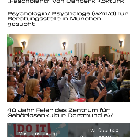
„Fascholand“ von Canberk Köktürk
Psychologin/ Psychologe (w/m/d) für
Beratungsstelle in München
gesucht
40 Jahr Feier des Zentrum für
Gehörlosenkultur Dortmund e.V.
LWL: Über 500
Museumsführung
Kündigungen von