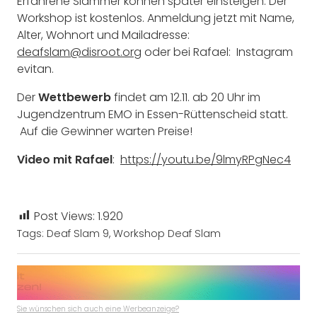
Erfahrene Slammer können später einsteigen. Der
Workshop ist kostenlos. Anmeldung jetzt mit Name,
Alter, Wohnort und Mailadresse:
deafslam@disroot.org
oder bei Rafael: Instagram
evitan.
Der
Wettbewerb
findet am 12.11. ab 20 Uhr im
Jugendzentrum EMO in Essen-Rüttenscheid statt.
Auf die Gewinner warten Preise!
Video mit Rafael
:
https://youtu.be/9lmyRPgNec4
Post Views:
1.920
Tags:
Deaf Slam 9
,
Workshop Deaf Slam
Sie wünschen sich auch eine Werbeanzeige?