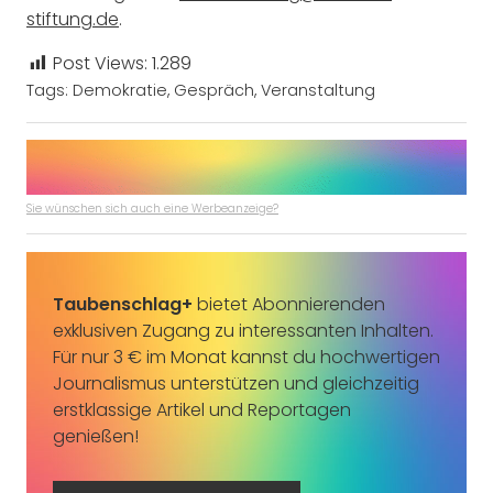
stiftung.de
.
Post Views:
1.289
Tags:
Demokratie
,
Gespräch
,
Veranstaltung
Sie wünschen sich auch eine Werbeanzeige?
Taubenschlag+
bietet Abonnierenden
exklusiven Zugang zu interessanten Inhalten.
Für nur 3 € im Monat kannst du hochwertigen
Journalismus unterstützen und gleichzeitig
erstklassige Artikel und Reportagen
genießen!