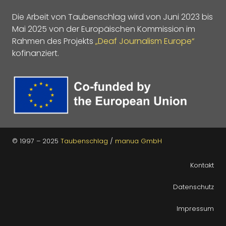
Die Arbeit von Taubenschlag wird von Juni 2023 bis
Mai 2025 von der Europäischen Kommission im
Rahmen des Projekts
„Deaf Journalism Europe“
kofinanziert.
© 1997 – 2025
Taubenschlag
/
manua GmbH
Kontakt
Datenschutz
Impressum