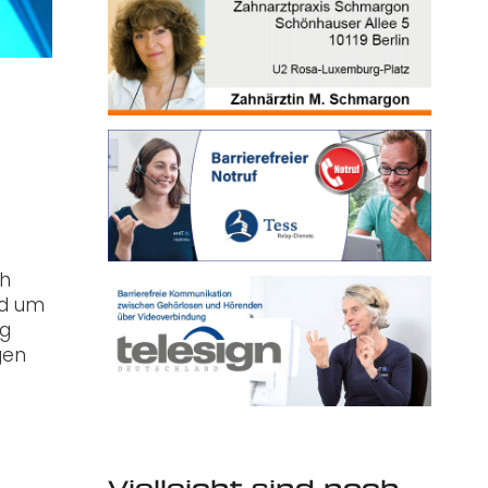
ch
nd um
ig
gen
Vielleicht sind noch