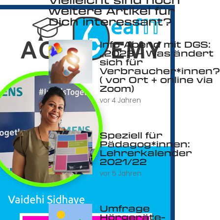
weitere Artikel für
Dich interessant?
Info-Abend mit DGS:
„2023 – Was ändert
sich für
Verbraucher*innen?
( vor Ort + online via
Zoom)
vor 4 Jahren
Speziell für
Pädagog*innen:
Lehrerkalender
2021/22
vor 5 Jahren
Umfrage
Hörgeräte-