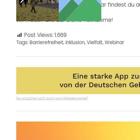
Mehr Informationen zum Webinar findest du a
Wir freuen uns auf Deine Teilnahme!
Post Views:
1.669
Tags:
Barrierefreiheit
,
Inklusion
,
Vielfalt
,
Webinar
Sie wünschen sich auch eine Werbeanzeige?