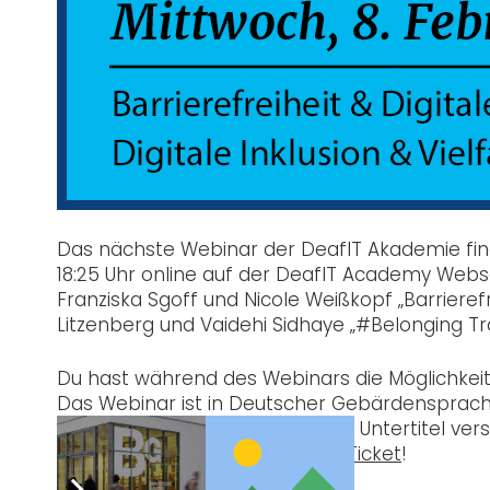
Das nächste Webinar der DeafIT Akademie find
18:25 Uhr online auf der DeafIT Academy Webs
Franziska Sgoff und Nicole Weißkopf „Barriere
Litzenberg und Vaidehi Sidhaye „#Belonging Tr
Du hast während des Webinars die Möglichkeit,
Das Webinar ist in Deutscher Gebärdensprach
mit deutschem und englischem Untertitel ver
Webinar, dann hole Dir hier ein
Ticket
!