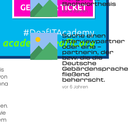
Bachelorthesis
vor 4 Jahren
Suche einen
Interviewpartner
oder eine –
partnerin, der
bzw. die die
Deutsche
Gebärdensprache
is
fließend
von
beherrscht.
ona
vor 6 Jahren
en.
wie
sem