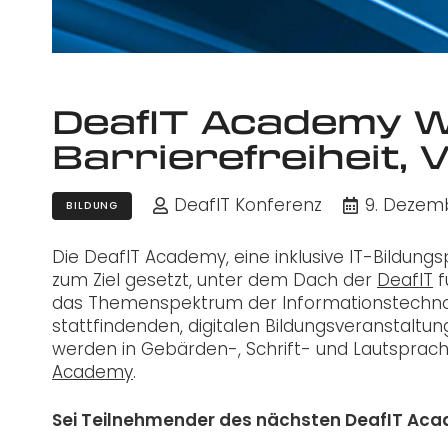
DeafIT Academy W
Barrierefreiheit, Vi
DeafIT Konferenz
9. Dezem
BILDUNG
Die DeafIT Academy, eine inklusive IT-Bildungs
zum Ziel gesetzt, unter dem Dach der
DeafIT
f
das Themenspektrum der Informationstechnolog
stattfindenden, digitalen Bildungsveranstaltun
werden in Gebärden-, Schrift- und Lautsprache
Academy
.
Sei Teilnehmender des nächsten DeafIT Ac