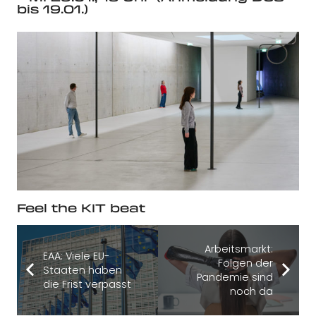
bis 19.01.)
Feel the KIT beat
Arbeitsmarkt:
EAA: Viele EU-
Folgen der
Staaten haben
Pandemie sind
die Frist verpasst
noch da