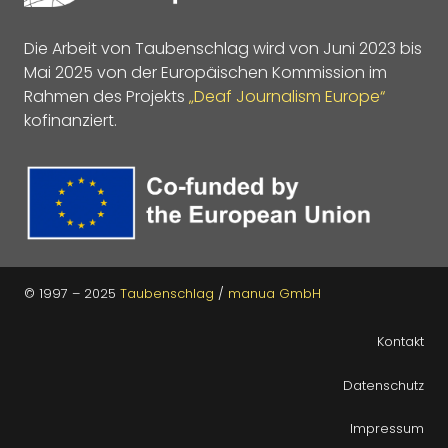
Die Arbeit von Taubenschlag wird von Juni 2023 bis
Mai 2025 von der Europäischen Kommission im
Rahmen des Projekts
„Deaf Journalism Europe“
kofinanziert.
© 1997 – 2025
Taubenschlag
/
manua GmbH
Kontakt
Datenschutz
Impressum