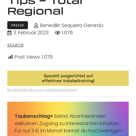
Regional
Benedikt Sequeira Gerardo
PRESSE
3. Februar 2023
1.076
source
Post Views:
1.076
Sie wünschen sich auch eine Werbeanzeige?
Taubenschlag+
bietet Abonnierenden
exklusiven Zugang zu interessanten Inhalten.
Für nur 3 € im Monat kannst du hochwertigen