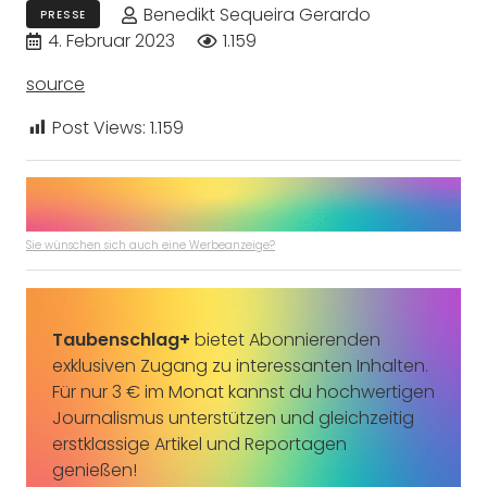
Benedikt Sequeira Gerardo
PRESSE
4. Februar 2023
1.159
source
Post Views:
1.159
Sie wünschen sich auch eine Werbeanzeige?
Taubenschlag+
bietet Abonnierenden
exklusiven Zugang zu interessanten Inhalten.
Für nur 3 € im Monat kannst du hochwertigen
Journalismus unterstützen und gleichzeitig
erstklassige Artikel und Reportagen
genießen!