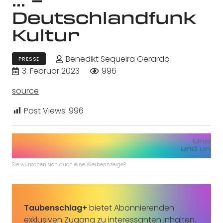
Deutschlandfunk
Kultur
Benedikt Sequeira Gerardo
PRESSE
3. Februar 2023
996
source
Post Views:
996
Sie wünschen sich auch eine Werbeanzeige?
Taubenschlag+
bietet Abonnierenden
exklusiven Zugang zu interessanten Inhalten.