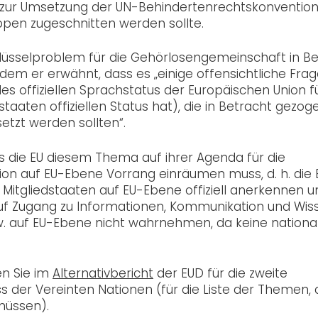
 zur Umsetzung der UN-Behindertenrechtskonventio
ppen zugeschnitten werden sollte.
hlüsselproblem für die Gehörlosengemeinschaft in B
ndem er erwähnt, dass es „einige offensichtliche Fra
s offiziellen Sprachstatus der Europäischen Union fü
taaten offiziellen Status hat), die in Betracht gezog
tzt werden sollten“.
 die EU diesem Thema auf ihrer Agenda für die
n auf EU-Ebene Vorrang einräumen muss, d. h. die 
Mitgliedstaaten auf EU-Ebene offiziell anerkennen u
auf Zugang zu Informationen, Kommunikation und Wis
w. auf EU-Ebene nicht wahrnehmen, da keine nationa
en Sie im
Alternativbericht
der EUD für die zweite
der Vereinten Nationen (für die Liste der Themen, 
müssen).