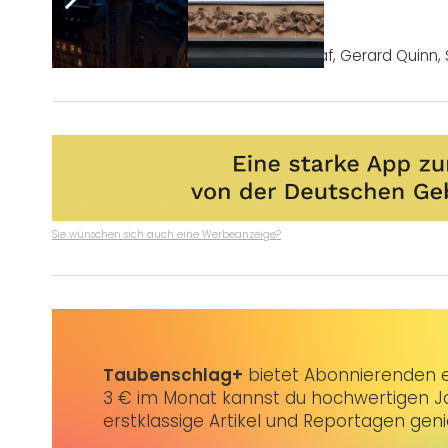
Post Views:
1.816
Tags:
EUD
,
European Union of the Deaf
,
Gerard Quinn
,
Sie wünschen sich auch eine Werbeanzeige?
Taubenschlag+
bietet Abonnierenden ex
3 € im Monat kannst du hochwertigen Jo
erstklassige Artikel und Reportagen gen