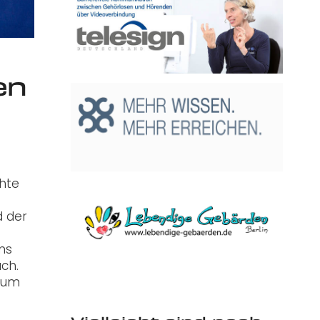
en
chte
d der
ns
ch.
, um