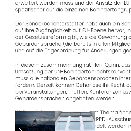
erweitert werden muss und der Ansatz der EU
spezifischer auf die einzelnen Behindertengru
Der Sonderberichterstatter hebt auch ein Sc
auf ihre Zugänglichkeit auf EU-Ebene hervor, i
der Gesetzesreform gibt, wie die Gewährung de
Gebärdensprache (die bereits in allen Mitglieds
und auf die Tagesordnung für Änderungen gese
In diesem Zusammenhang rät Herr Quinn, dass
Umsetzung der UN-Behindertenrechtskonventio
muss alle nationalen Gebärdensprachen ihrer 
fördern. Derzeit können Gehörlose ihr Recht 
bei Veranstaltungen, Treffen, Konferenzen us
Gebärdensprachen angeboten werden.
Weitere Informationen zu diesem Thema find
Überprüfung der EU durch den CRPD-Ausschuss 
vor der Berichterstattung behandelt werden 