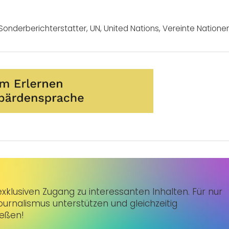
Sonderberichterstatter
,
UN
,
United Nations
,
Vereinte Natione
klusiven Zugang zu interessanten Inhalten. Für nur
urnalismus unterstützen und gleichzeitig
ießen!