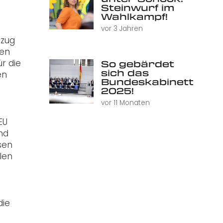
n
Steinwurf im
Wahlkampf!
vor 3 Jahren
ezug
gen
r die
So gebärdet
sich das
en
Bundeskabinett
2025!
vor 11 Monaten
EU
nd
sen
len
die