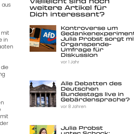
Vielleicht sind noch
h aus
weitere Artikel für
Dich interessant?
Kontroverse um
 mit
Gedankenexperiment
Julia Probst sorgt mi
 in
Organspende-
taaten
Umfrage für
Diskussion
vor 1 Jahr
 die
ng
Alle Debatten des
Deutschen
Bundestags live in
Gebärdensprache?
en
vor 8 Jahren
e
 mit
oder
Julia Probst
s
unter Schock: