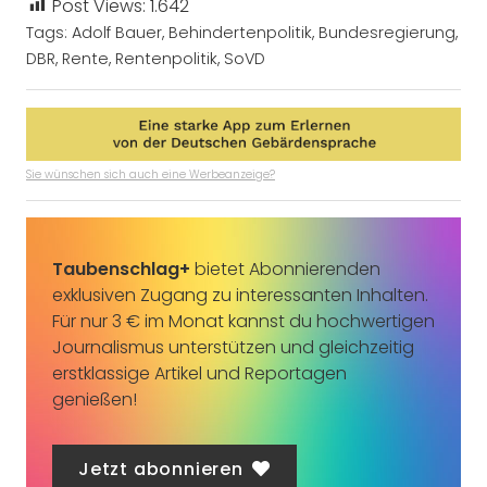
Post Views:
1.642
Tags:
Adolf Bauer
,
Behindertenpolitik
,
Bundesregierung
,
DBR
,
Rente
,
Rentenpolitik
,
SoVD
Sie wünschen sich auch eine Werbeanzeige?
Taubenschlag+
bietet Abonnierenden
exklusiven Zugang zu interessanten Inhalten.
Für nur 3 € im Monat kannst du hochwertigen
Journalismus unterstützen und gleichzeitig
erstklassige Artikel und Reportagen
genießen!
Jetzt abonnieren