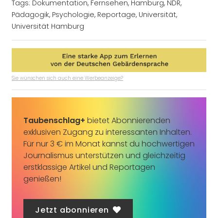
Tags:
Dokumentation
,
Fernsehen
,
Hamburg
,
NDR
,
Pädagogik
,
Psychologie
,
Reportage
,
Universität
,
Universität Hamburg
Sie wünschen sich auch eine Werbeanzeige?
Taubenschlag+
bietet Abonnierenden
exklusiven Zugang zu interessanten Inhalten.
Für nur 3 € im Monat kannst du hochwertigen
Journalismus unterstützen und gleichzeitig
erstklassige Artikel und Reportagen
genießen!
Jetzt abonnieren