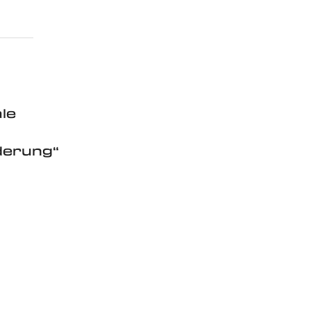
le
derung“