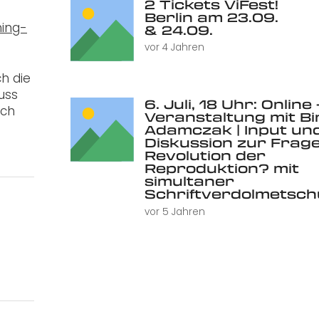
2 Tickets ViFest!
Berlin am 23.09.
ing-
& 24.09.
vor 4 Jahren
h die
uss
6. Juli, 18 Uhr: Online 
ich
Veranstaltung mit Bi
Adamczak | Input un
Diskussion zur Frage
Revolution der
Reproduktion? mit
simultaner
Schriftverdolmetsc
vor 5 Jahren