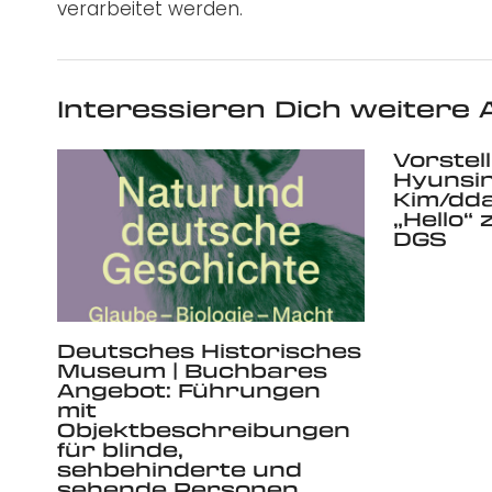
verarbeitet werden.
Interessieren Dich weitere A
Vorstel
Hyunsi
Kim/dd
„Hello“ 
DGS
Deutsches Historisches
Museum | Buchbares
Angebot: Führungen
mit
Objektbeschreibungen
für blinde,
sehbehinderte und
sehende Personen