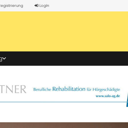
Registrierung
LogIn
g