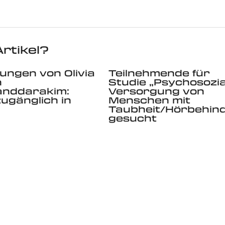
rtikel?
lungen von Olivia
Teilnehmende für
n
Studie „Psychosozia
anddarakim:
Versorgung von
zugänglich in
Menschen mit
Taubheit/Hörbehin
gesucht