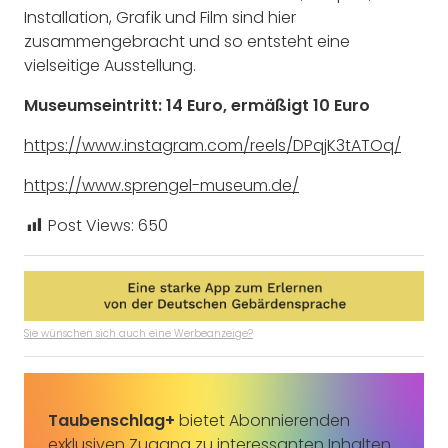
Installation, Grafik und Film sind hier
zusammengebracht und so entsteht eine
vielseitige Ausstellung.
Museumseintritt: 14 Euro, ermäßigt 10 Euro
https://www.instagram.com/reels/DPqjK3tATOq/
https://www.sprengel-museum.de/
Post Views:
650
Sie wünschen sich auch eine Werbeanzeige?
Taubenschlag+
bietet Abonnierenden
exklusiven Zugang zu interessanten Inhalten.