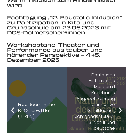
Wenn Inklusion zum Hindernislauf
wird
Fachtagung „12. Baustelle Inklusion“
zu Partizipation in Kita und
Grundschule am 23.06.2023 mit
DGS-Dolmetscher*innen
Workshoptage: Theater und
Performance aus tauber und
hörender Perspektive – 4.+5.
Dezember 2025
Deutsches
Historisches
Museum |
Buchbares
Angebot: Führung
Free Room in the
für inklusive
P33 Shared Flat!
Schulklassen,
(BERLIN)
Jahrgangsstufe 7-
13 „Natur und
deutsche