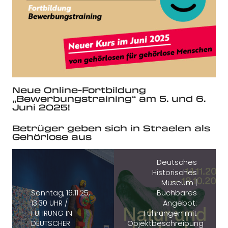
Neue Online-Fortbildung
„Bewerbungstraining“ am 5. und 6.
Juni 2025!
Betrüger geben sich in Straelen als
Gehörlose aus
Deutsches
Historisches
Museum |
Sonntag, 16.11.25,
Buchbares
13:30 UHR /
Angebot:
FÜHRUNG IN
Führungen mit
DEUTSCHER
Objektbeschreibungen