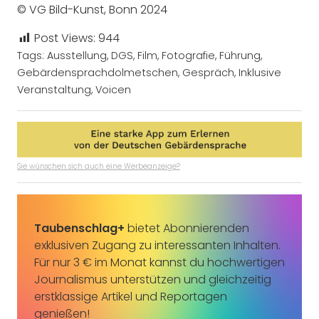
© VG Bild-Kunst, Bonn 2024
Post Views:
944
Tags:
Ausstellung
,
DGS
,
Film
,
Fotografie
,
Führung
,
Gebärdensprachdolmetschen
,
Gespräch
,
Inklusive
Veranstaltung
,
Voicen
Sie wünschen sich auch eine Werbeanzeige?
Taubenschlag+
bietet Abonnierenden
exklusiven Zugang zu interessanten Inhalten.
Für nur 3 € im Monat kannst du hochwertigen
Journalismus unterstützen und gleichzeitig
erstklassige Artikel und Reportagen
genießen!