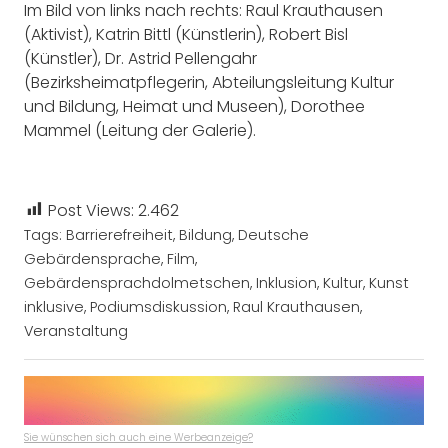
Im Bild von links nach rechts: Raul Krauthausen
(Aktivist), Katrin Bittl (Künstlerin), Robert Bisl
(Künstler), Dr. Astrid Pellengahr
(Bezirksheimatpflegerin, Abteilungsleitung Kultur
und Bildung, Heimat und Museen), Dorothee
Mammel (Leitung der Galerie).
Post Views:
2.462
Tags:
Barrierefreiheit
,
Bildung
,
Deutsche
Gebärdensprache
,
Film
,
Gebärdensprachdolmetschen
,
Inklusion
,
Kultur
,
Kunst
inklusive
,
Podiumsdiskussion
,
Raul Krauthausen
,
Veranstaltung
Sie wünschen sich auch eine Werbeanzeige?