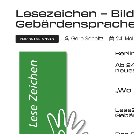
Lesezeichen – Bil
Gebärdensprache
Gero Scholtz
24. Mai
VERANSTALTUNGEN
Berli
Ab 24
neue
„W
o
LeseZ
Gebä