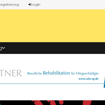
Registrierung
LogIn
g