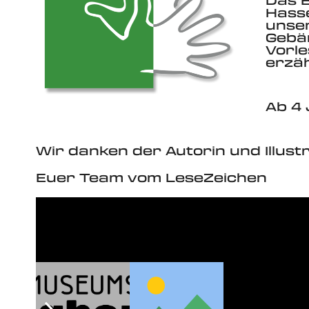
Das B
Hasse
unser
Gebä
Vorl
erzäh
Ab 4 
Wir danken der Autorin und Illustr
Euer Team vom LeseZeichen