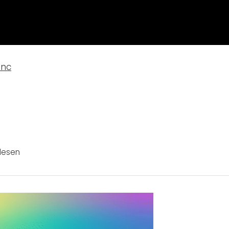
lnc
lesen