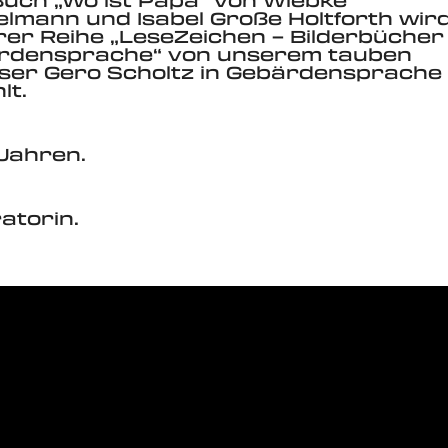
uch „Wo ist Papa“ von Wiebke
lmann und Isabel Große Holtforth wird
er Reihe „LeseZeichen – Bilderbücher 
rdensprache“ von unserem tauben
eser Gero Scholtz in Gebärdensprache
lt.
Jahren.
atorin.