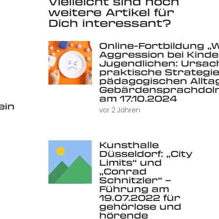
Vielleicht sind noch
weitere Artikel für
Dich interessant?
Online-Fortbildung „
Aggression bei Kind
Jugendlichen: Ursac
praktische Strategie
pädagogischen Alltag 
Gebärdensprachdolm
am 17.10.2024
ein
vor 2 Jahren
Kunsthalle
Düsseldorf: „City
Limits“ und
„Conrad
Schnitzler“ –
Führung am
19.07.2022 für
gehörlose und
hörende