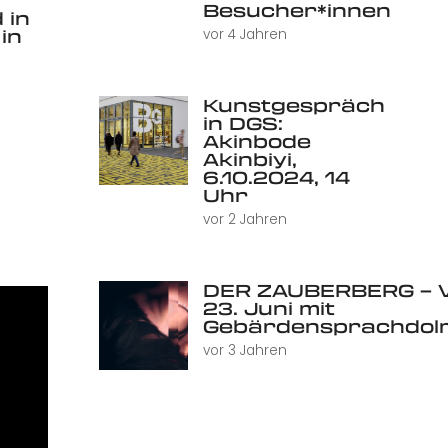
Besucher*innen
 in
in
vor 4 Jahren
Kunstgespräch
in DGS:
Akinbode
Akinbiyi,
6.10.2024, 14
Uhr
vor 2 Jahren
DER ZAUBERBERG – V
23. Juni mit
Gebärdensprachdol
vor 3 Jahren