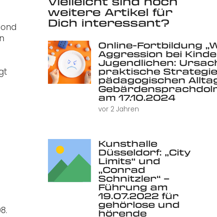
Vielleicht sind noch
weitere Artikel für
Dich interessant?
lond
in
Online-Fortbildung „
Aggression bei Kind
Jugendlichen: Ursac
praktische Strategie
gt
pädagogischen Alltag 
Gebärdensprachdolm
am 17.10.2024
vor 2 Jahren
Kunsthalle
Düsseldorf: „City
Limits“ und
„Conrad
Schnitzler“ –
Führung am
19.07.2022 für
gehörlose und
8.
hörende