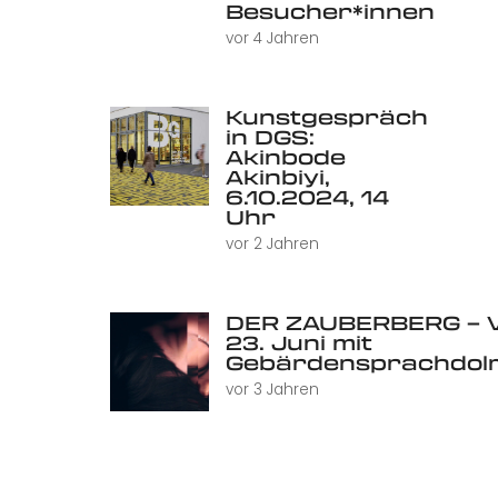
Besucher*innen
vor 4 Jahren
Kunstgespräch
in DGS:
Akinbode
Akinbiyi,
6.10.2024, 14
Uhr
vor 2 Jahren
DER ZAUBERBERG – V
23. Juni mit
Gebärdensprachdol
vor 3 Jahren