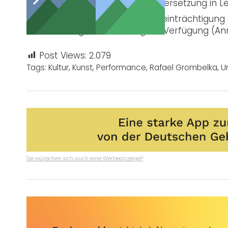
Am Samstag 21. August: Übersetzung in L
Besucher:innen mit Sehbeeinträchtigung 
vorheriger Anmeldung zur Verfügung (A
Post Views:
2.079
Tags:
Kultur
,
Kunst
,
Performance
,
Rafael Grombelka
,
U
Sie wünschen sich auch eine Werbeanzeige?