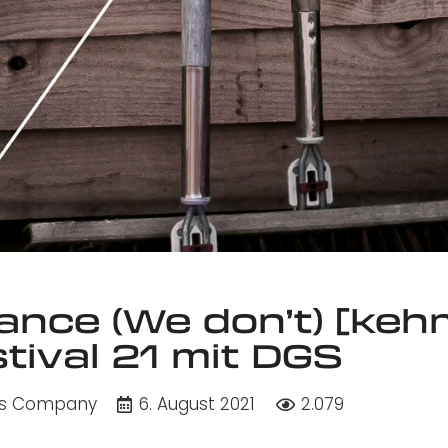
nce (We don’t) [kehr
ival 21 mit DGS
rts Company
6. August 2021
2.079