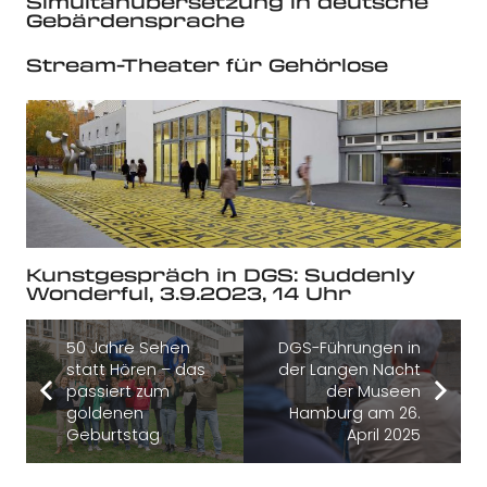
Simultanübersetzung in deutsche
Gebärdensprache
Stream-Theater für Gehörlose
Kunstgespräch in DGS: Suddenly
Wonderful, 3.9.2023, 14 Uhr
50 Jahre Sehen
DGS-Führungen in
statt Hören – das
der Langen Nacht
passiert zum
der Museen
goldenen
Hamburg am 26.
Geburtstag
April 2025