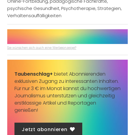
Online-Fortbildung
,
pädagogische Fachkräfte
,
psychische Gesundheit
,
Psychotherapie
,
Strategien
,
Verhaltensauffälligkeiten
Sie wünschen sich auch eine Werbeanzeige?
Taubenschlag+
bietet Abonnierenden
exklusiven Zugang zu interessanten Inhalten.
Für nur 3 € im Monat kannst du hochwertigen
Journalismus unterstützen und gleichzeitig
erstklassige Artikel und Reportagen
genießen!
Jetzt abonnieren