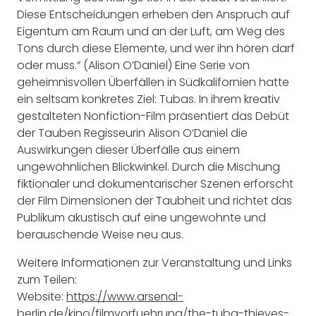
Diese Entscheidungen erheben den Anspruch auf
Eigentum am Raum und an der Luft, am Weg des
Tons durch diese Elemente, und wer ihn hören darf
oder muss.“ (Alison O’Daniel) Eine Serie von
geheimnisvollen Überfällen in Südkalifornien hatte
ein seltsam konkretes Ziel: Tubas. In ihrem kreativ
gestalteten Nonfiction-Film präsentiert das Debüt
der Tauben Regisseurin Alison O’Daniel die
Auswirkungen dieser Überfälle aus einem
ungewöhnlichen Blickwinkel. Durch die Mischung
fiktionaler und ­dokumentarischer Szenen erforscht
der Film Dimensionen der Taubheit und richtet das
Publikum akustisch auf eine ungewohnte und
berauschende Weise neu aus.
Weitere Informationen zur Veranstaltung und Links
zum Teilen:
Website:
https://www.arsenal-
berlin.de/kino/filmvorfuehrung/the-tuba-thieves-