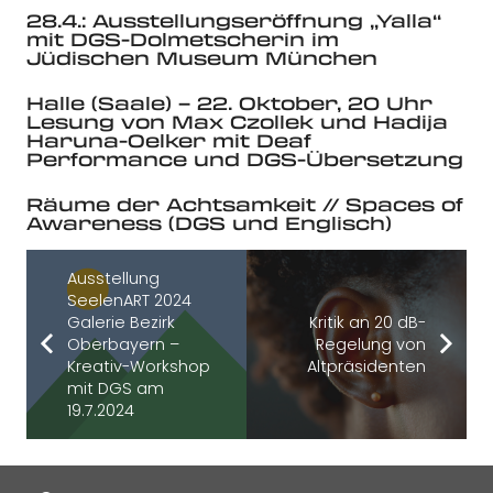
28.4.: Ausstellungseröffnung „Yalla“
mit DGS-Dolmetscherin im
Jüdischen Museum München
Halle (Saale) – 22. Oktober, 20 Uhr
Lesung von Max Czollek und Hadija
Haruna-Oelker mit Deaf
Performance und DGS-Übersetzung
Räume der Achtsamkeit // Spaces of
Awareness (DGS und Englisch)
Ausstellung
SeelenART 2024
Galerie Bezirk
Kritik an 20 dB-
Oberbayern –
Regelung von
Kreativ-Workshop
Altpräsidenten
mit DGS am
19.7.2024