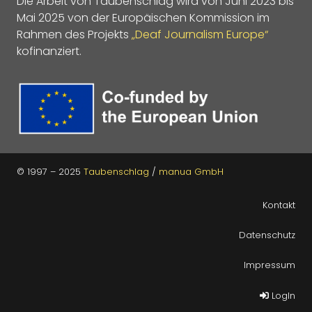
Die Arbeit von Taubenschlag wird von Juni 2023 bis
Mai 2025 von der Europäischen Kommission im
Rahmen des Projekts
„Deaf Journalism Europe“
kofinanziert.
© 1997 – 2025
Taubenschlag
/
manua GmbH
Kontakt
Datenschutz
Impressum
LogIn