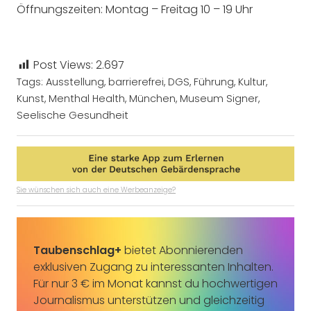
Öffnungszeiten: Montag – Freitag 10 – 19 Uhr
Post Views:
2.697
Tags:
Ausstellung
,
barrierefrei
,
DGS
,
Führung
,
Kultur
,
Kunst
,
Menthal Health
,
München
,
Museum Signer
,
Seelische Gesundheit
Sie wünschen sich auch eine Werbeanzeige?
Taubenschlag+
bietet Abonnierenden
exklusiven Zugang zu interessanten Inhalten.
Für nur 3 € im Monat kannst du hochwertigen
Journalismus unterstützen und gleichzeitig