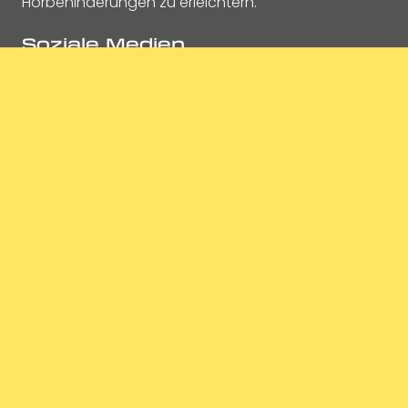
Hörbehinderungen zu erleichtern.
Soziale Medien
Die Arbeit von Taubenschlag wird von Juni 2023 bis
Mai 2025 von der Europäischen Kommission im
Rahmen des Projekts
„Deaf Journalism Europe“
kofinanziert.