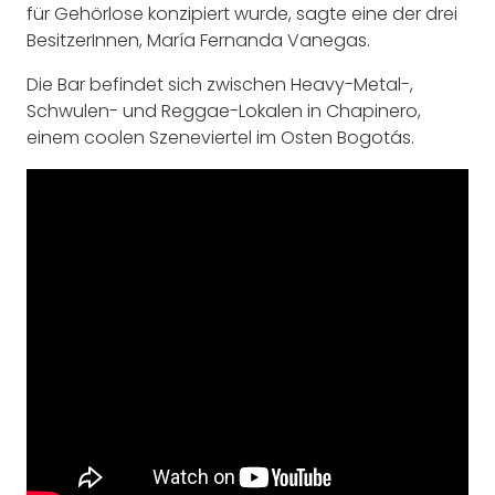
für Gehörlose konzipiert wurde, sagte eine der drei
BesitzerInnen, María Fernanda Vanegas.
Die Bar befindet sich zwischen Heavy-Metal-,
Schwulen- und Reggae-Lokalen in Chapinero,
einem coolen Szeneviertel im Osten Bogotás.