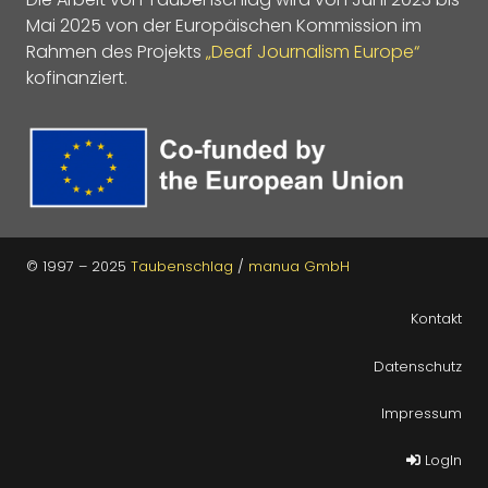
Mai 2025 von der Europäischen Kommission im
Rahmen des Projekts
„Deaf Journalism Europe“
kofinanziert.
© 1997 – 2025
Taubenschlag
/
manua GmbH
Kontakt
Datenschutz
Impressum
LogIn