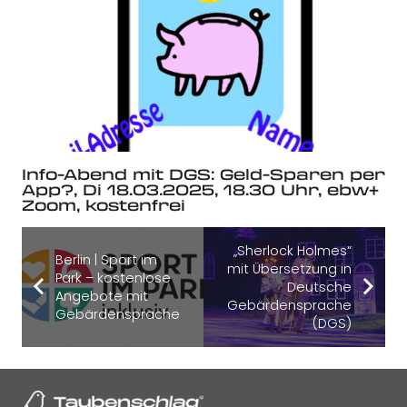
Info-Abend mit DGS: Geld-Sparen per
App?, Di 18.03.2025, 18.30 Uhr, ebw+
Zoom, kostenfrei
„Sherlock Holmes“
Berlin | Sport im
mit Übersetzung in
Park – kostenlose
Deutsche
Angebote mit
Gebärdensprache
Gebärdensprache
(DGS)