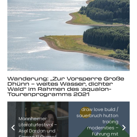
Wanderung: „Zur Vorsperre Große
Dhünn – weites Wasser, dichter
Wald“ im Rahmen des :aqualon-
Tourenprogramms 2021
draw love build /
sauerbruch hutton
Mannheimer
tracing
Literaturfestival –
modernities –
Asal Dardan und
Führung mit