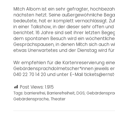
Mitch Albom ist ein sehr gefragter, hochbeza
nächsten hetzt. Seine außergewöhnliche Begabu
bedeutete, hat er komplett vernachlässigt. Zuf
in einer Talkshow, in der dieser sehr offen un
berichtet. 16 Jahre sind seit ihrer letzten Beg
dem spontanen Besuch wird ein wöchentliches 
Gesprächspausen, in denen Mitch sich auch wie
etwas Unerwartetes und der Dienstag wird fü
Wir empfehlen für die Kartenreservierung einen 
Gebärdensprachdolmetscher*innen jeweils erst 
040 22 70 14 20 und unter E-Mail tickets@erns
Post Views:
1.915
Tags:
barrierefrei
,
Barrierefreiheit
,
DGS; Gebärdenspra
Gebärdensprache
,
Theater