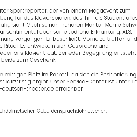
hlter Sportreporter, der von einem Megaevent zum
ng für das Klavierspielen, das ihm als Student alle
ällig sieht Mitch seinen früheren Mentor Morrie Schw
d unsentimental über seine tödliche Erkrankung, ALS,
egnung vergangen. Er beschließt, Morrie zu treffen un
Ritual. Es entwickeln sich Gespräche und
der ans Klavier traut. Bei jeder Begegnung entsteht
r beide zum Geschenk.
mittigen Platz im Parkett, da sich die Positionierung
kurzfristig ergibt. Unser Service-Center ist unter T
t-deutsch-theater.de erreichbar.
chdolmetscher
,
Gebärdensprachdolmetschen
,