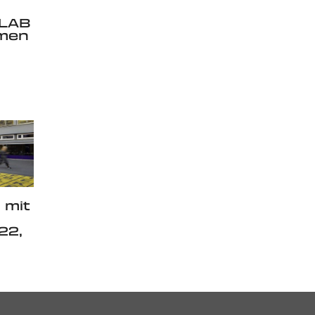
oLAB
lmen
 mit
22,