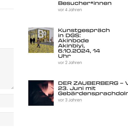
Besucher*innen
vor 4 Jahren
Kunstgespräch
in DGS:
Akinbode
Akinbiyi,
6.10.2024, 14
Uhr
vor 2 Jahren
DER ZAUBERBERG – V
23. Juni mit
Gebärdensprachdol
vor 3 Jahren