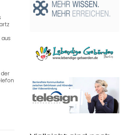
s
artz
d aus
 der
elefon