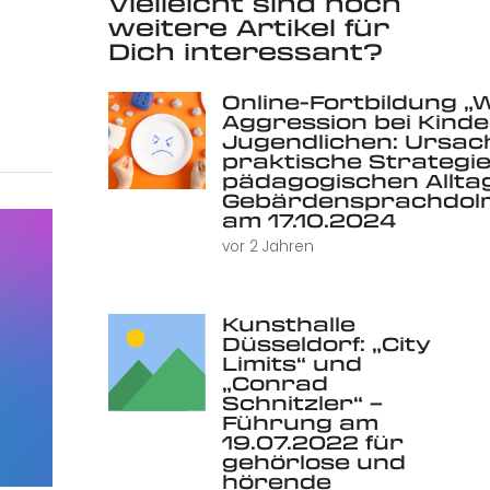
Vielleicht sind noch
weitere Artikel für
Dich interessant?
Online-Fortbildung „
Aggression bei Kind
Jugendlichen: Ursac
praktische Strategie
pädagogischen Alltag 
Gebärdensprachdolm
am 17.10.2024
vor 2 Jahren
Kunsthalle
Düsseldorf: „City
Limits“ und
„Conrad
Schnitzler“ –
Führung am
19.07.2022 für
gehörlose und
hörende