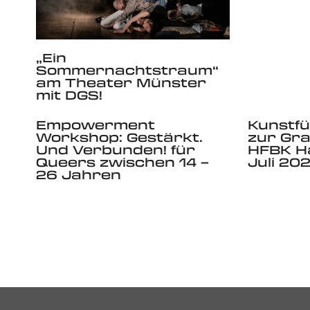
„Ein
Sommernachtstraum“
am Theater Münster
mit DGS!
Empowerment
Kunstfü
Workshop: Gestärkt.
zur Gr
Und Verbunden! für
HFBK Ha
Queers zwischen 14 –
Juli 20
26 Jahren