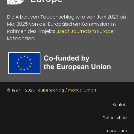
Die Arbeit von Taubenschlag wird von Juni 2023 bis
Mai 2025 von der Europäischen Kommission im
Rahmen des Projekts
„Deaf Journalism Europe“
kofinanziert.
© 1997 – 2025
Taubenschlag
/
manua GmbH
Kontakt
Datenschutz
Impressum