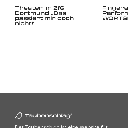
Theater im ZfG
Fingera
Dortmund „Das
Perfor
passiert mir doch
WORTS
nicht!“
Der Taubenschlag ist eine Website für