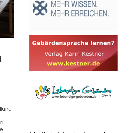
g
llung
en
de