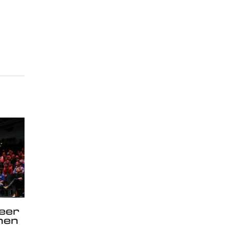
ueer
hen