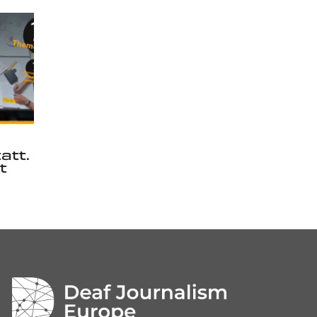
att.
t