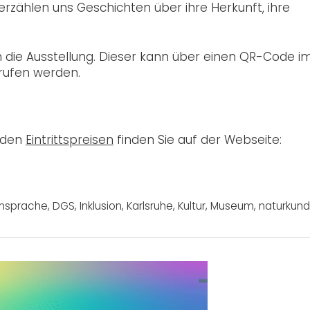
rzählen uns Geschichten über ihre Herkunft, ihre
h die Ausstellung. Dieser kann über einen QR-Code i
rufen werden.
d den
Eintrittspreisen
finden Sie auf der Webseite:
nsprache
,
DGS
,
Inklusion
,
Karlsruhe
,
Kultur
,
Museum
,
naturkun