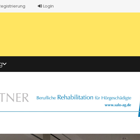
Registrierung
LogIn
g