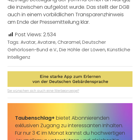
die inzwischen aufgelöst wurde. Das stellt der DGB
auch in einem vorbildlichen Transparenzhinweis
am Ende der Pressemitteilung klar.
Post Views:
2.534
Tags:
Avatar
,
Avatare
,
Charamel
,
Deutscher
Gehörlosen-Bund e.V.
,
Die Höhle der Löwen
,
Künstliche
Intelligenz
Sie wünschen sich auch eine Werbeanzeige?
Taubenschlag+
bietet Abonnierenden
exklusiven Zugang zu interessanten Inhalten.
Für nur 3 € im Monat kannst du hochwertigen