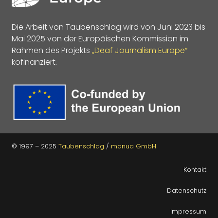
Die Arbeit von Taubenschlag wird von Juni 2023 bis
Mai 2025 von der Europäischen Kommission im
Rahmen des Projekts
„Deaf Journalism Europe“
kofinanziert.
© 1997 – 2025
Taubenschlag
/
manua GmbH
Kontakt
Datenschutz
Impressum