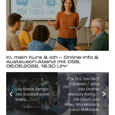
KI, mein Kurs & ich – Online-Info &
Austausch-Abend mit DGS,
06.05.2026, 18.30 Uhr
12. & 13.12. bei PACT
Zollverein / Jefta
Der kleine Vampir
van Dinther
am Staatstheater
›Mercury Rising‹ –
Mainz
mit Dawn Jani
Birley, Rita Mazza &
Lukas Malkowski