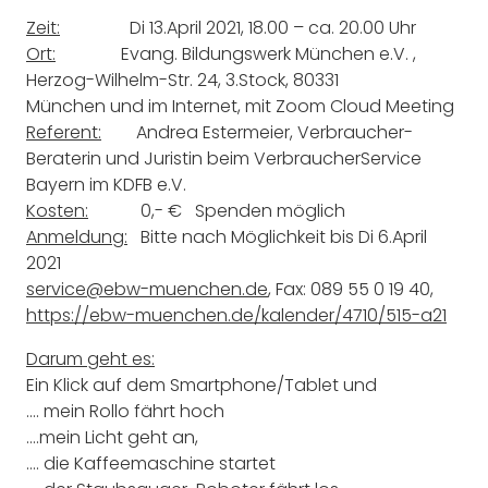
Zeit:
Di 13.April 2021, 18.00 – ca. 20.00 Uhr
Ort:
Evang. Bildungswerk München e.V. ,
Herzog-Wilhelm-Str. 24, 3.Stock, 80331
München und im Internet, mit Zoom Cloud Meeting
Referent:
Andrea Estermeier, Verbraucher-
Beraterin und Juristin beim VerbraucherService
Bayern im KDFB e.V.
Kosten:
0,- € Spenden möglich
Anmeldung:
Bitte nach Möglichkeit bis Di 6.April
2021
service@ebw-muenchen.de
, Fax: 089 55 0 19 40,
https://ebw-muenchen.de/kalender/4710/515-a21
Darum geht es:
Ein Klick auf dem Smartphone/Tablet und
…. mein Rollo fährt hoch
….mein Licht geht an,
…. die Kaffeemaschine startet