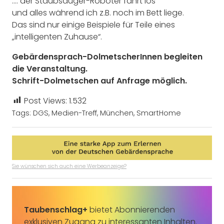
…. der Staubsauger-Roboter fährt los
und alles während ich z.B. noch im Bett liege.
Das sind nur einige Beispiele für Teile eines
„intelligenten Zuhause“.
Gebärdensprach-DolmetscherInnen begleiten
die Veranstaltung.
Schrift-Dolmetschen auf Anfrage möglich.
Post Views:
1.532
Tags:
DGS
,
Medien-Treff
,
München
,
SmartHome
Sie wünschen sich auch eine Werbeanzeige?
Taubenschlag+
bietet Abonnierenden
exklusiven Zugang zu interessanten Inhalten.