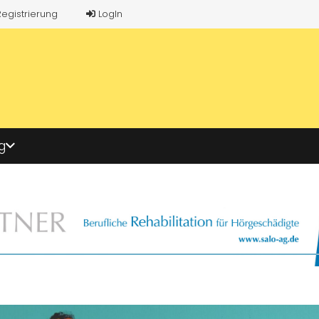
Registrierung
LogIn
g