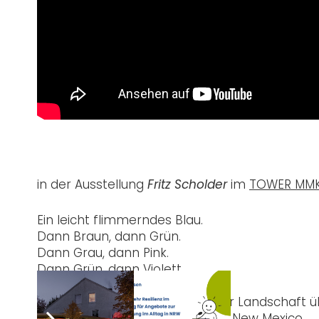
in der Ausstellung
im
TOWER MMK,
Fritz Scholder
Ein leicht flimmerndes Blau.
Dann Braun, dann Grün.
Dann Grau, dann Pink.
Dann Grün, dann Violett.
Dann wieder Blau.
So schichten sich die Farben der Landschaft 
Es sind die Farben des heutigen New Mexico.