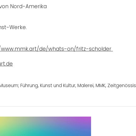
b von Nord-Amerika
nst-Werke.
//www.mmk.art/de/whats-on/fritz-scholder
rt.de
; Museum; Führung
,
Kunst und Kultur
,
Malerei
,
MMK
,
Zeitgenössi