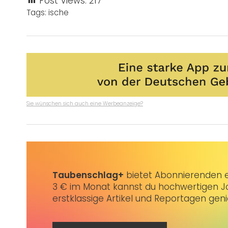
Post Views:
217
Tags:
ische
Sie wünschen sich auch eine Werbeanzeige?
Taubenschlag+
bietet Abonnierenden ex
3 € im Monat kannst du hochwertigen Jo
erstklassige Artikel und Reportagen gen