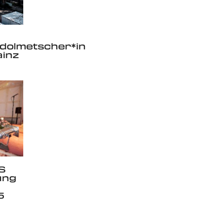
olmetscher*in
ainz
S
ung
,
5