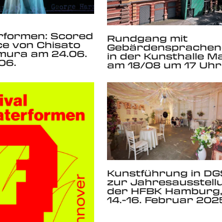
rformen: Scored
Rundgang mit
nce von Chisato
Gebärdensprachend
mura am 24.06.
in der Kunsthalle M
06.
am 18/08 um 17 Uhr
Kunstführung in DG
zur Jahresausstell
der HFBK Hamburg
14.-16. Februar 202