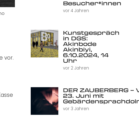
Besucher*innen
vor 4 Jahren
ho
Kunstgespräch
in DGS:
Akinbode
Akinbiyi,
6.10.2024, 14
e vor.
Uhr
vor 2 Jahren
DER ZAUBERBERG – V
Kasse
23. Juni mit
Gebärdensprachdol
vor 3 Jahren