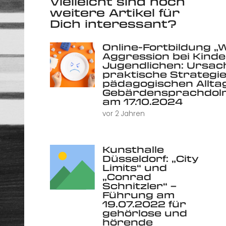
Vielleicht sind noch
weitere Artikel für
Dich interessant?
Online-Fortbildung „
Aggression bei Kind
Jugendlichen: Ursac
praktische Strategie
pädagogischen Alltag 
Gebärdensprachdolm
am 17.10.2024
vor 2 Jahren
Kunsthalle
Düsseldorf: „City
Limits“ und
„Conrad
Schnitzler“ –
Führung am
19.07.2022 für
gehörlose und
hörende