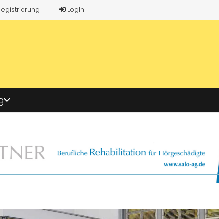
Registrierung
LogIn
g