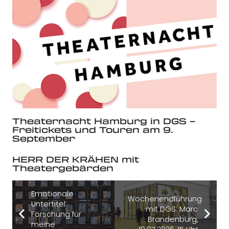
Theaternacht Hamburg in DGS –
Freitickets und Touren am 9.
September
HERR DER KRÄHEN mit
Theatergebärden
Emotionale
Wochenendführung
Untertitel:
mit DGS: Marc
Forschung für
Brandenburg,
meine