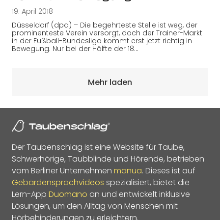
19. April 2018
Düsseldorf (dpa) – Die begehrteste Stelle ist weg, der
prominenteste Verein versorgt, doch der Trainer-Markt
in der Fußball-Bundesliga kommt erst jetzt richtig in
Bewegung. Nur bei der Hälfte der 18…
Mehr laden
Der Taubenschlag ist eine Website für Taube,
Schwerhörige, Taubblinde und Hörende, betrieben
vom Berliner Unternehmen
manua
. Dieses ist auf
Gebärdensprachvideos
spezialisiert, bietet die
Lern-App
Duomano
an und entwickelt inklusive
Lösungen, um den Alltag von Menschen mit
Hörbehinderungen zu erleichtern.