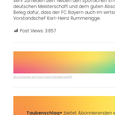
sehr zufrieden sein. Neben den sportlichen E
deutschen Meisterschaft und dem guten Absch
Beleg dafür, dass der FC Bayern auch im wirtsc
Vorstandschef Karl-Heinz Rummenigge.
Post Views:
3.857
Sie wünschen sich auch eine Werbeanzeige?
Taubenschlag+
bietet Abonnierenden ex