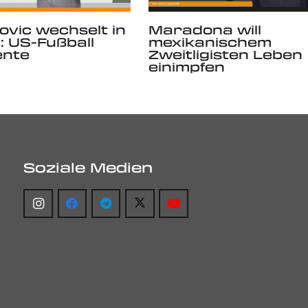
ovic wechselt in
Maradona will
: US-Fußball
mexikanischem
ente
Zweitligisten Leben
einimpfen
Soziale Medien