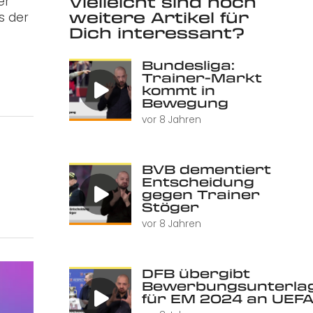
Vielleicht sind noch
er
weitere Artikel für
s der
Dich interessant?
Bundesliga:
Trainer-Markt
kommt in
Bewegung
vor 8 Jahren
BVB dementiert
Entscheidung
gegen Trainer
Stöger
vor 8 Jahren
DFB übergibt
Bewerbungsunterla
für EM 2024 an UEF