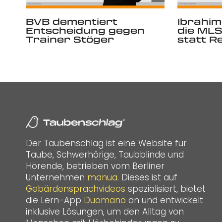
BVB dementiert
Ibrahim
Entscheidung gegen
die MLS
Trainer Stöger
statt R
Der Taubenschlag ist eine Website für
Taube, Schwerhörige, Taubblinde und
Hörende, betrieben vom Berliner
Unternehmen
manua
. Dieses ist auf
Gebärdensprachvideos
spezialisiert, bietet
die Lern-App
Duomano
an und entwickelt
inklusive Lösungen, um den Alltag von