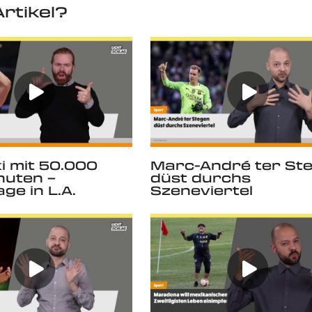
rtikel?
i mit 50.000
Marc-André ter St
nuten –
düst durchs
ge in L.A.
Szeneviertel