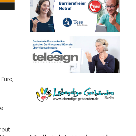
Euro,
de
neut