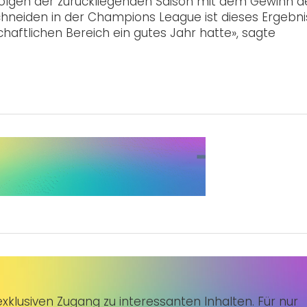
rfolgen der zurückliegenden Saison mit dem Gewinn d
neiden in der Champions League ist dieses Ergebni
haftlichen Bereich ein gutes Jahr hatte», sagte
klusiven Zugang zu interessanten Inhalten. Für nur