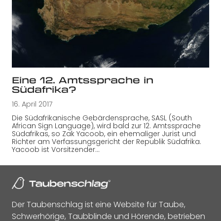
Eine 12. Amtssprache in
Südafrika?
16. April 2017
Die Südafrikanische Gebärdensprache, SASL (South
African Sign Language), wird bald zur 12. Amtssprache
Südafrikas, so Zak Yacoob, ein ehemaliger Jurist und
Richter am Verfassungsgericht der Republik Südafrika.
Yacoob ist Vorsitzender…
Der Taubenschlag ist eine Website für Taube,
Schwerhörige, Taubblinde und Hörende, betrieben