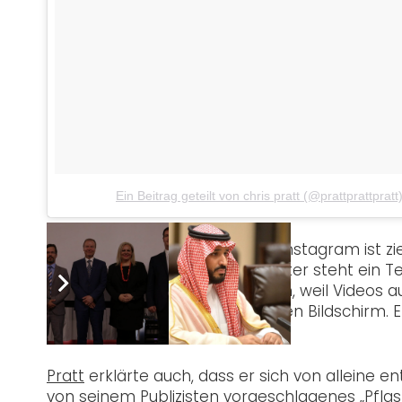
Ein Beitrag geteilt von chris pratt (@prattprattpratt
Sein
Entschuldigungsvideo
auf Instagram ist zi
Gebärdensprache (ASL). Darunter steht ein Text
die Bemerkung nur geschrieben, weil Videos a
sei denn, man tippt extra auf den Bildschirm. E
Untertitel brauchen, taktlos war.
Pratt
erklärte auch, dass er sich von alleine e
von seinem Publizisten vorgeschlagenes „Pflast