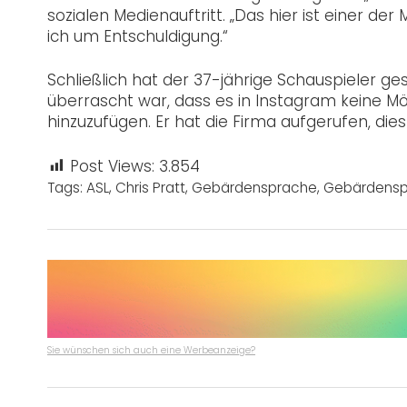
sozialen Medienauftritt. „Das hier ist einer de
ich um Entschuldigung.“
Schließlich hat der 37-jährige Schauspieler g
überrascht war, dass es in Instagram keine Mög
hinzuzufügen. Er hat die Firma aufgerufen, die
Post Views:
3.854
Tags:
ASL
,
Chris Pratt
,
Gebärdensprache
,
Gebärdensp
Sie wünschen sich auch eine Werbeanzeige?