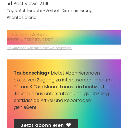
Post Views:
2.611
Tags:
Achterbahn-Verbot
,
Diskriminierung
,
Phantasialand
Sie wünschen sich auch eine Werbeanzeige?
Taubenschlag+
bietet Abonnierenden
exklusiven Zugang zu interessanten Inhalten.
Für nur 3 € im Monat kannst du hochwertigen
Journalismus unterstützen und gleichzeitig
erstklassige Artikel und Reportagen
genießen!
Jetzt abonnieren