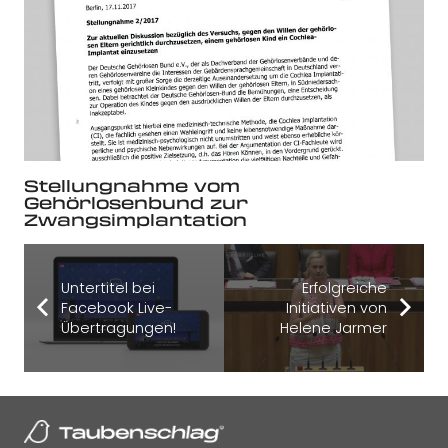
Stellungnahme vom
Gehörlosenbund zur
Zwangsimplantation
Untertitel bei
Erfolgreiche
Facebook Live-
Initiativen von
Übertragungen!
Helene Jarmer