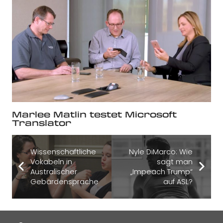
Marlee Matlin testet Microsoft
Translator
Wissenschaftliche
Nyle DiMarco: Wie
Vokabeln in
sagt man
Australischer
„Impeach Trump“
Gebärdensprache
auf ASL?