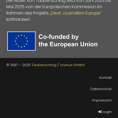
Die Arbeit von Taubenschlag wird von Juni 2023 bis
Mai 2025 von der Europäischen Kommission im
Rahmen des Projekts
„Deaf Journalism Europe“
kofinanziert.
© 1997 – 2025
Taubenschlag
/
manua GmbH
Kontakt
Datenschutz
Impressum
LogIn