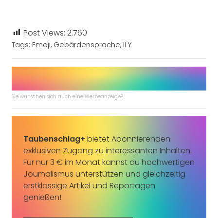
Post Views:
2.760
Tags:
Emoji
,
Gebärdensprache
,
ILY
Sie wünschen sich auch eine Werbeanzeige?
Taubenschlag+
bietet Abonnierenden
exklusiven Zugang zu interessanten Inhalten.
Für nur 3 € im Monat kannst du hochwertigen
Journalismus unterstützen und gleichzeitig
erstklassige Artikel und Reportagen
genießen!